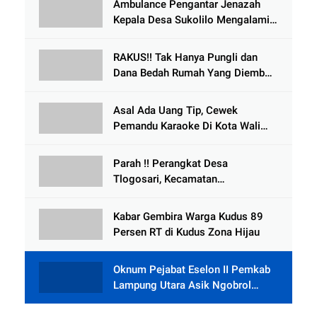
Ambulance Pengantar Jenazah
Kepala Desa Sukolilo Mengalami
Kecelakaan Dikabarkan Satu Lagi
Meninggal Dunia
RAKUS!! Tak Hanya Pungli dan
Dana Bedah Rumah Yang Diembat,
, Perangkat Desa Tlogosari,
Tlogowungu, di Duga
Asal Ada Uang Tip, Cewek
Selewengkan Bantuan Mushola
Pemandu Karaoke Di Kota Wali
Bersedia Bugil
Parah !! Perangkat Desa
Tlogosari, Kecamatan
Tlogowungu, Embat Dana Bedah
Rumah dari BAZNAS
Kabar Gembira Warga Kudus 89
Persen RT di Kudus Zona Hijau
Oknum Pejabat Eselon II Pemkab
Lampung Utara Asik Ngobrol
Dengan Teman Kencan Wanitanya
di Dalam Mobil Dinas