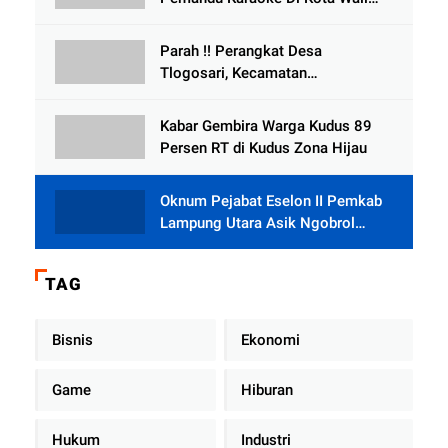
Bersedia Bugil
Parah !! Perangkat Desa
Tlogosari, Kecamatan
Tlogowungu, Embat Dana Bedah
Rumah dari BAZNAS
Kabar Gembira Warga Kudus 89
Persen RT di Kudus Zona Hijau
Oknum Pejabat Eselon II Pemkab
Lampung Utara Asik Ngobrol
Dengan Teman Kencan Wanitanya
di Dalam Mobil Dinas
TAG
Bisnis
Ekonomi
Game
Hiburan
Hukum
Industri