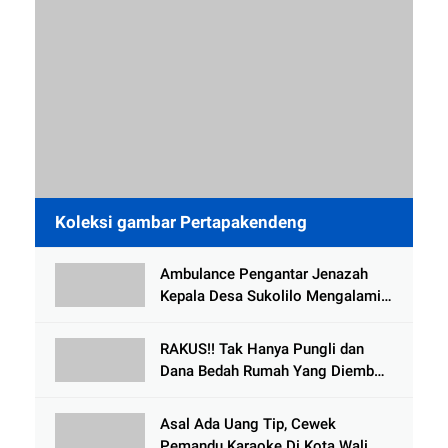
Koleksi gambar Pertapakendeng
Ambulance Pengantar Jenazah
Kepala Desa Sukolilo Mengalami
Kecelakaan Dikabarkan Satu Lagi
Meninggal Dunia
RAKUS!! Tak Hanya Pungli dan
Dana Bedah Rumah Yang Diembat,
, Perangkat Desa Tlogosari,
Tlogowungu, di Duga
Asal Ada Uang Tip, Cewek
Selewengkan Bantuan Mushola
Pemandu Karaoke Di Kota Wali