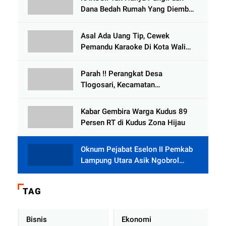
Dana Bedah Rumah Yang Diembat,
, Perangkat Desa Tlogosari,
Tlogowungu, di Duga
Asal Ada Uang Tip, Cewek
Selewengkan Bantuan Mushola
Pemandu Karaoke Di Kota Wali
Bersedia Bugil
Parah !! Perangkat Desa
Tlogosari, Kecamatan
Tlogowungu, Embat Dana Bedah
Rumah dari BAZNAS
Kabar Gembira Warga Kudus 89
Persen RT di Kudus Zona Hijau
Oknum Pejabat Eselon II Pemkab
Lampung Utara Asik Ngobrol
Dengan Teman Kencan Wanitanya
di Dalam Mobil Dinas
TAG
Bisnis
Ekonomi