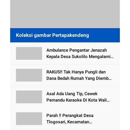
Koleksi gambar Pertapakendeng
Ambulance Pengantar Jenazah
Kepala Desa Sukolilo Mengalami
Kecelakaan Dikabarkan Satu Lagi
Meninggal Dunia
RAKUS!! Tak Hanya Pungli dan
Dana Bedah Rumah Yang Diembat,
, Perangkat Desa Tlogosari,
Tlogowungu, di Duga
Asal Ada Uang Tip, Cewek
Selewengkan Bantuan Mushola
Pemandu Karaoke Di Kota Wali
Bersedia Bugil
Parah !! Perangkat Desa
Tlogosari, Kecamatan
Tlogowungu, Embat Dana Bedah