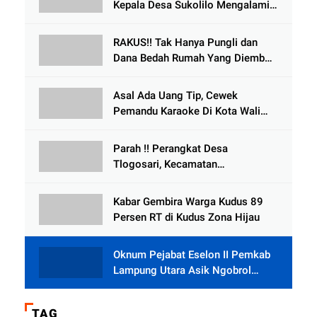
Kepala Desa Sukolilo Mengalami
Kecelakaan Dikabarkan Satu Lagi
Meninggal Dunia
RAKUS!! Tak Hanya Pungli dan
Dana Bedah Rumah Yang Diembat,
, Perangkat Desa Tlogosari,
Tlogowungu, di Duga
Asal Ada Uang Tip, Cewek
Selewengkan Bantuan Mushola
Pemandu Karaoke Di Kota Wali
Bersedia Bugil
Parah !! Perangkat Desa
Tlogosari, Kecamatan
Tlogowungu, Embat Dana Bedah
Rumah dari BAZNAS
Kabar Gembira Warga Kudus 89
Persen RT di Kudus Zona Hijau
Oknum Pejabat Eselon II Pemkab
Lampung Utara Asik Ngobrol
Dengan Teman Kencan Wanitanya
di Dalam Mobil Dinas
TAG