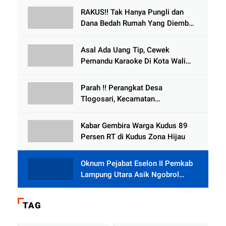
Meninggal Dunia
RAKUS!! Tak Hanya Pungli dan
Dana Bedah Rumah Yang Diembat,
, Perangkat Desa Tlogosari,
Tlogowungu, di Duga
Asal Ada Uang Tip, Cewek
Selewengkan Bantuan Mushola
Pemandu Karaoke Di Kota Wali
Bersedia Bugil
Parah !! Perangkat Desa
Tlogosari, Kecamatan
Tlogowungu, Embat Dana Bedah
Rumah dari BAZNAS
Kabar Gembira Warga Kudus 89
Persen RT di Kudus Zona Hijau
Oknum Pejabat Eselon II Pemkab
Lampung Utara Asik Ngobrol
Dengan Teman Kencan Wanitanya
di Dalam Mobil Dinas
TAG