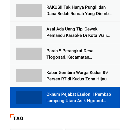
Meninggal Dunia
RAKUS!! Tak Hanya Pungli dan
Dana Bedah Rumah Yang Diembat,
, Perangkat Desa Tlogosari,
Tlogowungu, di Duga
Asal Ada Uang Tip, Cewek
Selewengkan Bantuan Mushola
Pemandu Karaoke Di Kota Wali
Bersedia Bugil
Parah !! Perangkat Desa
Tlogosari, Kecamatan
Tlogowungu, Embat Dana Bedah
Rumah dari BAZNAS
Kabar Gembira Warga Kudus 89
Persen RT di Kudus Zona Hijau
Oknum Pejabat Eselon II Pemkab
Lampung Utara Asik Ngobrol
Dengan Teman Kencan Wanitanya
di Dalam Mobil Dinas
TAG