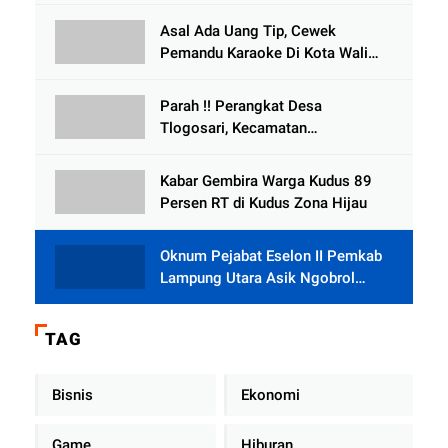
Tlogowungu, di Duga
Asal Ada Uang Tip, Cewek
Selewengkan Bantuan Mushola
Pemandu Karaoke Di Kota Wali
Bersedia Bugil
Parah !! Perangkat Desa
Tlogosari, Kecamatan
Tlogowungu, Embat Dana Bedah
Rumah dari BAZNAS
Kabar Gembira Warga Kudus 89
Persen RT di Kudus Zona Hijau
Oknum Pejabat Eselon II Pemkab
Lampung Utara Asik Ngobrol
Dengan Teman Kencan Wanitanya
di Dalam Mobil Dinas
TAG
Bisnis
Ekonomi
Game
Hiburan