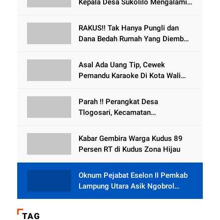
Kepala Desa Sukolilo Mengalami
Kecelakaan Dikabarkan Satu Lagi
Meninggal Dunia
RAKUS!! Tak Hanya Pungli dan
Dana Bedah Rumah Yang Diembat,
, Perangkat Desa Tlogosari,
Tlogowungu, di Duga
Asal Ada Uang Tip, Cewek
Selewengkan Bantuan Mushola
Pemandu Karaoke Di Kota Wali
Bersedia Bugil
Parah !! Perangkat Desa
Tlogosari, Kecamatan
Tlogowungu, Embat Dana Bedah
Rumah dari BAZNAS
Kabar Gembira Warga Kudus 89
Persen RT di Kudus Zona Hijau
Oknum Pejabat Eselon II Pemkab
Lampung Utara Asik Ngobrol
Dengan Teman Kencan Wanitanya
di Dalam Mobil Dinas
TAG