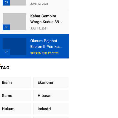
Kecamatan
JUNI 12, 2021
Tlogowungu,
Embat Dana Bedah
Kabar Gembira
Rumah dari
Warga Kudus 89
BAZNAS
Persen RT di
JULI 14, 2021
Kudus Zona Hijau
Oknum Pejabat
Eselon II Pemkab
Lampung Utara
SEPTEMBER 12, 2023
Asik Ngobrol
Dengan Teman
TAG
Kencan Wanitanya
di Dalam Mobil
Dinas
Bisnis
Ekonomi
Game
Hiburan
Hukum
Industri