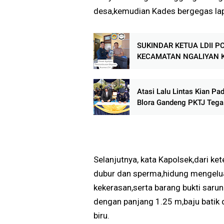
desa,kemudian Kades bergegas lap
SUKINDAR KETUA LDII P
KECAMATAN NGALIYAN 
SEMARANG DISTRIBUSIK
MAJALAH NUANSA KE A
TIGA PILAR
Atasi Lalu Lintas Kian Pad
Blora Gandeng PKTJ Tega
SDM Transportasi
Selanjutnya, kata Kapolsek,dari k
dubur dan sperma,hidung mengelua
kekerasan,serta barang bukti saru
dengan panjang 1.25 m,baju batik
biru.