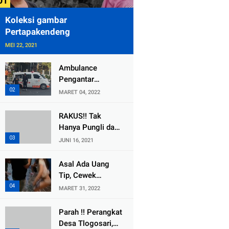
Koleksi gambar
Pertapakendeng
MEI 22, 2021
Ambulance
Pengantar
Jenazah Kepala
MARET 04, 2022
Desa Sukolilo
Mengalami
RAKUS!! Tak
Kecelakaan
Hanya Pungli dan
Dikabarkan Satu
Dana Bedah
JUNI 16, 2021
Lagi Meninggal
Rumah Yang
Dunia
Diembat, ,
Asal Ada Uang
Perangkat Desa
Tip, Cewek
Tlogosari,
Pemandu Karaoke
MARET 31, 2022
Tlogowungu, di
Di Kota Wali
Duga
Bersedia Bugil
Parah !! Perangkat
Selewengkan
Desa Tlogosari,
Bantuan Mushola