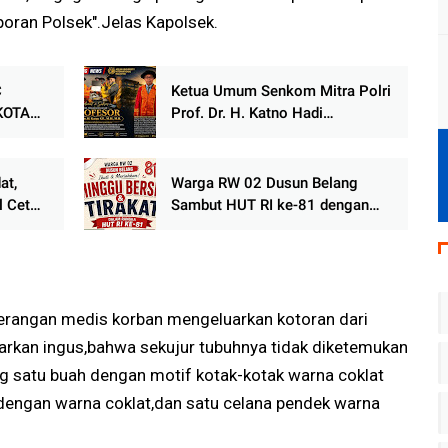
oran Polsek".Jelas Kapolsek.
C
Ketua Umum Senkom Mitra Polri
KOTA
Prof. Dr. H. Katno Hadi
AN
Dikukuhkan sebagai Guru Besar
PARAT
ASEAN University International
Malaysia
at,
Warga RW 02 Dusun Belang
l Cetak
Sambut HUT RI ke-81 dengan
Minggu Bersih dan Malam
Tirakat
eterangan medis korban mengeluarkan kotoran dari
rkan ingus,bahwa sekujur tubuhnya tidak diketemukan
ng satu buah dengan motif kotak-kotak warna coklat
 dengan warna coklat,dan satu celana pendek warna