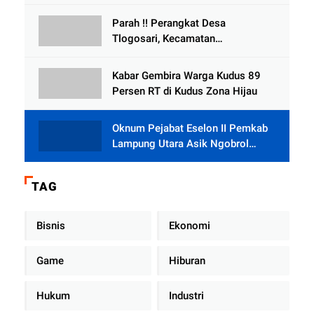
Bersedia Bugil
Parah !! Perangkat Desa
Tlogosari, Kecamatan
Tlogowungu, Embat Dana Bedah
Rumah dari BAZNAS
Kabar Gembira Warga Kudus 89
Persen RT di Kudus Zona Hijau
Oknum Pejabat Eselon II Pemkab
Lampung Utara Asik Ngobrol
Dengan Teman Kencan Wanitanya
di Dalam Mobil Dinas
TAG
Bisnis
Ekonomi
Game
Hiburan
Hukum
Industri