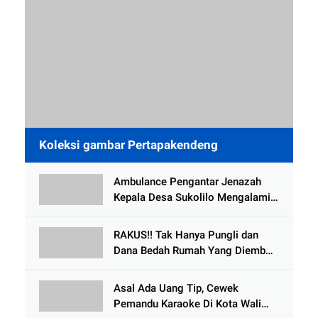
Koleksi gambar Pertapakendeng
Ambulance Pengantar Jenazah
Kepala Desa Sukolilo Mengalami
Kecelakaan Dikabarkan Satu Lagi
Meninggal Dunia
RAKUS!! Tak Hanya Pungli dan
Dana Bedah Rumah Yang Diembat,
, Perangkat Desa Tlogosari,
Tlogowungu, di Duga
Asal Ada Uang Tip, Cewek
Selewengkan Bantuan Mushola
Pemandu Karaoke Di Kota Wali