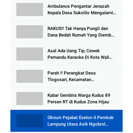
Ambulance Pengantar Jenazah
Kepala Desa Sukolilo Mengalami
Kecelakaan Dikabarkan Satu Lagi
Meninggal Dunia
RAKUS!! Tak Hanya Pungli dan
Dana Bedah Rumah Yang Diembat,
, Perangkat Desa Tlogosari,
Tlogowungu, di Duga
Asal Ada Uang Tip, Cewek
Selewengkan Bantuan Mushola
Pemandu Karaoke Di Kota Wali
Bersedia Bugil
Parah !! Perangkat Desa
Tlogosari, Kecamatan
Tlogowungu, Embat Dana Bedah
Rumah dari BAZNAS
Kabar Gembira Warga Kudus 89
Persen RT di Kudus Zona Hijau
Oknum Pejabat Eselon II Pemkab
Lampung Utara Asik Ngobrol
Dengan Teman Kencan Wanitanya