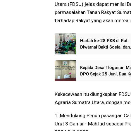
Utara (FDSU) jelas dapat menilai
permasalahan Tanah Rakyat Sumatr
terhadap Rakyat yang akan merealis
Harlah ke-28 PKB di Pati
Diwarnai Bakti Sosial dan
Konsolidasi, Gus Rizal Ta
Kemenangan Pemilu 202
Kepala Desa Tlogosari M
DPO Sejak 25 Juni, Dua Ka
Mangkir, Keberadaan Mist
Kekecewaan itu diungkapkan FDSU
Agraria Sumatra Utara, dengan me
1. Mendukung Penuh pasangan Calo
Urut 3 Ganjar - Mahfud sebagai Pr