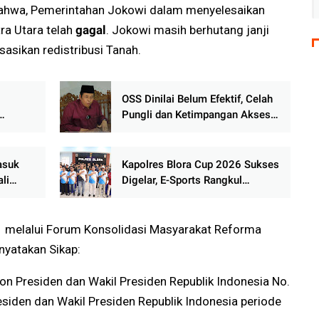
 Bahwa, Pemerintahan Jokowi dalam menyelesaikan
a Utara telah
gagal
. Jokowi masih berhutang janji
asikan redistribusi Tanah.
OSS Dinilai Belum Efektif, Celah
Pungli dan Ketimpangan Akses
rgetkan
Masih Terjadi
9
asuk
Kapolres Blora Cup 2026 Sukses
li
Digelar, E-Sports Rangkul
erius
Generasi Z
 melalui Forum Konsolidasi Masyarakat Reforma
nyatakan Sikap:
n Presiden dan Wakil Presiden Republik Indonesia No.
esiden dan Wakil Presiden Republik Indonesia periode