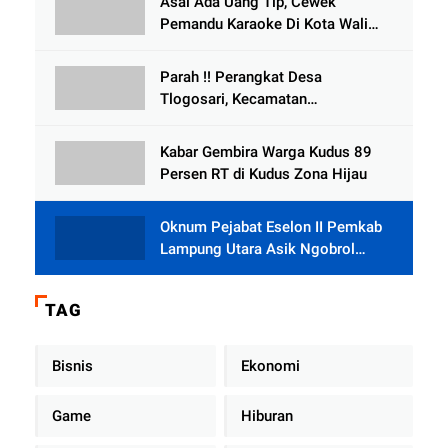
Asal Ada Uang Tip, Cewek
Selewengkan Bantuan Mushola
Pemandu Karaoke Di Kota Wali
Bersedia Bugil
Parah !! Perangkat Desa
Tlogosari, Kecamatan
Tlogowungu, Embat Dana Bedah
Rumah dari BAZNAS
Kabar Gembira Warga Kudus 89
Persen RT di Kudus Zona Hijau
Oknum Pejabat Eselon II Pemkab
Lampung Utara Asik Ngobrol
Dengan Teman Kencan Wanitanya
di Dalam Mobil Dinas
TAG
Bisnis
Ekonomi
Game
Hiburan