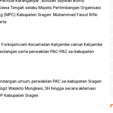
2 Periode Karanganyar., Bondan Sejiwan Bomo
Jawa Tengah selaku Majelis Pertimbangan Organisasi
ng (MPC) Kabupaten Sragen. Muhammad Faisol Rifki
rta.
n Forkopimcam Kecamatan Kalijambe camat Kalijambe
undangan serta perwakilan PAC-PAC se-kabupaten
ndangan umum, perwakilan PAC se-kabupaten Sragen
git Waskito Mungkasi, SH hingga secara aklamasi
PP Kabupaten Sragen.