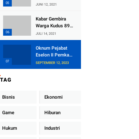
Kecamatan
JUNI 12, 2021
Tlogowungu,
Embat Dana Bedah
Kabar Gembira
Rumah dari
Warga Kudus 89
BAZNAS
Persen RT di
JULI 14, 2021
Kudus Zona Hijau
Oknum Pejabat
Eselon II Pemkab
Lampung Utara
SEPTEMBER 12, 2023
Asik Ngobrol
Dengan Teman
TAG
Kencan Wanitanya
di Dalam Mobil
Dinas
Bisnis
Ekonomi
Game
Hiburan
Hukum
Industri