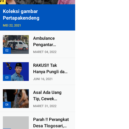
Koleksi gambar
Pertapakendeng
MEI 22, 2021
Ambulance
Pengantar
Jenazah Kepala
MARET 04, 2022
Desa Sukolilo
Mengalami
RAKUS!! Tak
Kecelakaan
Hanya Pungli dan
Dikabarkan Satu
Dana Bedah
JUNI 16, 2021
Lagi Meninggal
Rumah Yang
Dunia
Diembat, ,
Asal Ada Uang
Perangkat Desa
Tip, Cewek
Tlogosari,
Pemandu Karaoke
MARET 31, 2022
Tlogowungu, di
Di Kota Wali
Duga
Bersedia Bugil
Parah !! Perangkat
Selewengkan
Desa Tlogosari,
Bantuan Mushola