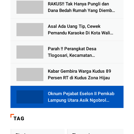
Meninggal Dunia
RAKUS!! Tak Hanya Pungli dan
Dana Bedah Rumah Yang Diembat,
, Perangkat Desa Tlogosari,
Tlogowungu, di Duga
Asal Ada Uang Tip, Cewek
Selewengkan Bantuan Mushola
Pemandu Karaoke Di Kota Wali
Bersedia Bugil
Parah !! Perangkat Desa
Tlogosari, Kecamatan
Tlogowungu, Embat Dana Bedah
Rumah dari BAZNAS
Kabar Gembira Warga Kudus 89
Persen RT di Kudus Zona Hijau
Oknum Pejabat Eselon II Pemkab
Lampung Utara Asik Ngobrol
Dengan Teman Kencan Wanitanya
di Dalam Mobil Dinas
TAG