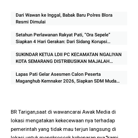
Dari Wawan ke Inggal, Babak Baru Polres Blora
Resmi Dimulai
Setahun Perlawanan Rakyat Pati, “Ora Sepele”
Siapkan 4 Hari Gerakan: Dari Sidang Korupsi
hingga Panggung Rakyat
SUKINDAR KETUA LDII PC KECAMATAN NGALIYAN
KOTA SEMARANG DISTRIBUSIKAN MAJALAH
NUANSA KE APARAT TIGA PILAR
Lapas Pati Gelar Asesmen Calon Peserta
Maganghub Kemnaker 2026, Siapkan SDM Muda
Berkualitas
BR Tarigan,saat di wawancarai Awak Media di
lokasi mengatakan kekecewaan nya terhadap
pemerintah yang tidak mau terjun langsung di
lokasi untuk mengkroscek kebenaran nya,"kami