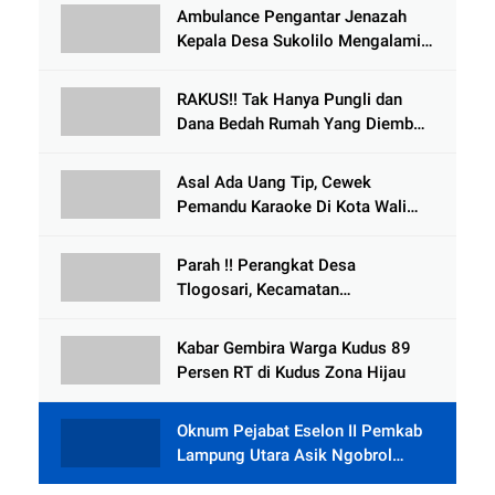
Ambulance Pengantar Jenazah
Kepala Desa Sukolilo Mengalami
Kecelakaan Dikabarkan Satu Lagi
Meninggal Dunia
RAKUS!! Tak Hanya Pungli dan
Dana Bedah Rumah Yang Diembat,
, Perangkat Desa Tlogosari,
Tlogowungu, di Duga
Asal Ada Uang Tip, Cewek
Selewengkan Bantuan Mushola
Pemandu Karaoke Di Kota Wali
Bersedia Bugil
Parah !! Perangkat Desa
Tlogosari, Kecamatan
Tlogowungu, Embat Dana Bedah
Rumah dari BAZNAS
Kabar Gembira Warga Kudus 89
Persen RT di Kudus Zona Hijau
Oknum Pejabat Eselon II Pemkab
Lampung Utara Asik Ngobrol
Dengan Teman Kencan Wanitanya