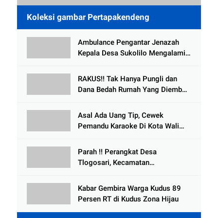
Koleksi gambar Pertapakendeng
Ambulance Pengantar Jenazah
Kepala Desa Sukolilo Mengalami
Kecelakaan Dikabarkan Satu Lagi
Meninggal Dunia
RAKUS!! Tak Hanya Pungli dan
Dana Bedah Rumah Yang Diembat,
, Perangkat Desa Tlogosari,
Tlogowungu, di Duga
Asal Ada Uang Tip, Cewek
Selewengkan Bantuan Mushola
Pemandu Karaoke Di Kota Wali
Bersedia Bugil
Parah !! Perangkat Desa
Tlogosari, Kecamatan
Tlogowungu, Embat Dana Bedah
Rumah dari BAZNAS
Kabar Gembira Warga Kudus 89
Persen RT di Kudus Zona Hijau