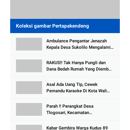
Koleksi gambar Pertapakendeng
Ambulance Pengantar Jenazah
Kepala Desa Sukolilo Mengalami
Kecelakaan Dikabarkan Satu Lagi
Meninggal Dunia
RAKUS!! Tak Hanya Pungli dan
Dana Bedah Rumah Yang Diembat,
, Perangkat Desa Tlogosari,
Tlogowungu, di Duga
Asal Ada Uang Tip, Cewek
Selewengkan Bantuan Mushola
Pemandu Karaoke Di Kota Wali
Bersedia Bugil
Parah !! Perangkat Desa
Tlogosari, Kecamatan
Tlogowungu, Embat Dana Bedah
Rumah dari BAZNAS
Kabar Gembira Warga Kudus 89