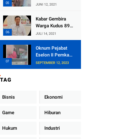
Kecamatan
JUNI 12, 2021
Tlogowungu,
Embat Dana Bedah
Kabar Gembira
Rumah dari
Warga Kudus 89
BAZNAS
Persen RT di
JULI 14, 2021
Kudus Zona Hijau
Oknum Pejabat
Eselon II Pemkab
Lampung Utara
SEPTEMBER 12, 2023
Asik Ngobrol
Dengan Teman
TAG
Kencan Wanitanya
di Dalam Mobil
Dinas
Bisnis
Ekonomi
Game
Hiburan
Hukum
Industri