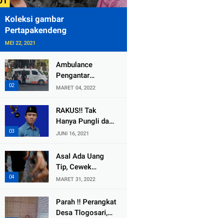
Koleksi gambar
Pertapakendeng
MEI 22, 2021
Ambulance
Pengantar
Jenazah Kepala
MARET 04, 2022
Desa Sukolilo
Mengalami
RAKUS!! Tak
Kecelakaan
Hanya Pungli dan
Dikabarkan Satu
Dana Bedah
JUNI 16, 2021
Lagi Meninggal
Rumah Yang
Dunia
Diembat, ,
Asal Ada Uang
Perangkat Desa
Tip, Cewek
Tlogosari,
Pemandu Karaoke
MARET 31, 2022
Tlogowungu, di
Di Kota Wali
Duga
Bersedia Bugil
Parah !! Perangkat
Selewengkan
Desa Tlogosari,
Bantuan Mushola