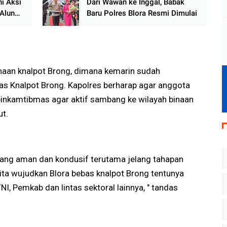
Malaysia
i Aksi
Dari Wawan ke Inggal, Babak
Alun
Baru Polres Blora Resmi Dimulai
naan knalpot Brong, dimana kemarin sudah
as Knalpot Brong. Kapolres berharap agar anggota
binkamtibmas agar aktif sambang ke wilayah binaan
ut.
 yang aman dan kondusif terutama jelang tahapan
ita wujudkan Blora bebas knalpot Brong tentunya
I, Pemkab dan lintas sektoral lainnya, " tandas