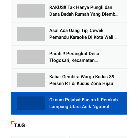
Meninggal Dunia
RAKUS!! Tak Hanya Pungli dan
Dana Bedah Rumah Yang Diembat,
, Perangkat Desa Tlogosari,
Tlogowungu, di Duga
Asal Ada Uang Tip, Cewek
Selewengkan Bantuan Mushola
Pemandu Karaoke Di Kota Wali
Bersedia Bugil
Parah !! Perangkat Desa
Tlogosari, Kecamatan
Tlogowungu, Embat Dana Bedah
Rumah dari BAZNAS
Kabar Gembira Warga Kudus 89
Persen RT di Kudus Zona Hijau
Oknum Pejabat Eselon II Pemkab
Lampung Utara Asik Ngobrol
Dengan Teman Kencan Wanitanya
di Dalam Mobil Dinas
TAG