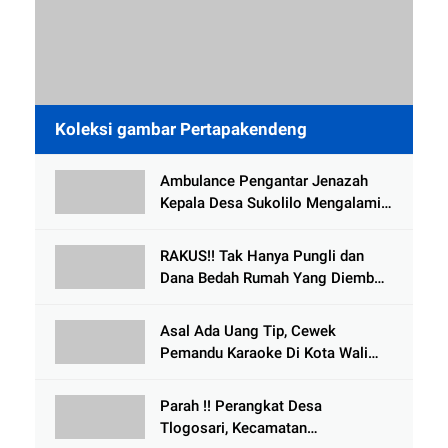
Koleksi gambar Pertapakendeng
Ambulance Pengantar Jenazah
Kepala Desa Sukolilo Mengalami
Kecelakaan Dikabarkan Satu Lagi
Meninggal Dunia
RAKUS!! Tak Hanya Pungli dan
Dana Bedah Rumah Yang Diembat,
, Perangkat Desa Tlogosari,
Tlogowungu, di Duga
Asal Ada Uang Tip, Cewek
Selewengkan Bantuan Mushola
Pemandu Karaoke Di Kota Wali
Bersedia Bugil
Parah !! Perangkat Desa
Tlogosari, Kecamatan