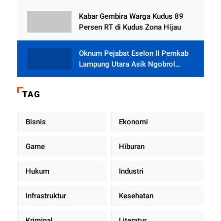
Tlogowungu, Embat Dana Bedah
Rumah dari BAZNAS
Kabar Gembira Warga Kudus 89
Persen RT di Kudus Zona Hijau
Oknum Pejabat Eselon II Pemkab
Lampung Utara Asik Ngobrol
Dengan Teman Kencan Wanitanya
di Dalam Mobil Dinas
TAG
Bisnis
Ekonomi
Game
Hiburan
Hukum
Industri
Infrastruktur
Kesehatan
Kriminal
Literatur