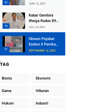
Kecamatan
JUNI 12, 2021
Tlogowungu,
Embat Dana Bedah
Kabar Gembira
Rumah dari
Warga Kudus 89
BAZNAS
Persen RT di
JULI 14, 2021
Kudus Zona Hijau
Oknum Pejabat
Eselon II Pemkab
Lampung Utara
SEPTEMBER 12, 2023
Asik Ngobrol
Dengan Teman
TAG
Kencan Wanitanya
di Dalam Mobil
Dinas
Bisnis
Ekonomi
Game
Hiburan
Hukum
Industri