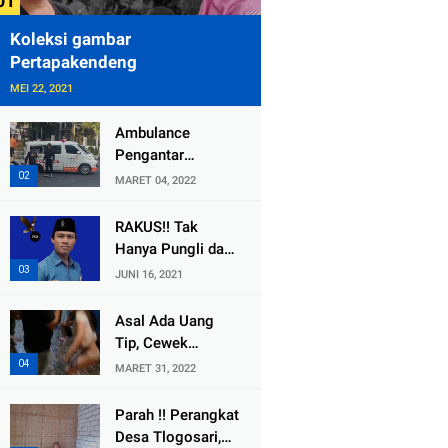
Koleksi gambar
Pertapakendeng
MEI 22, 2021
Ambulance
Pengantar
Jenazah Kepala
MARET 04, 2022
Desa Sukolilo
Mengalami
RAKUS!! Tak
Kecelakaan
Hanya Pungli dan
Dikabarkan Satu
Dana Bedah
JUNI 16, 2021
Lagi Meninggal
Rumah Yang
Dunia
Diembat, ,
Asal Ada Uang
Perangkat Desa
Tip, Cewek
Tlogosari,
Pemandu Karaoke
MARET 31, 2022
Tlogowungu, di
Di Kota Wali
Duga
Bersedia Bugil
Parah !! Perangkat
Selewengkan
Desa Tlogosari,
Bantuan Mushola