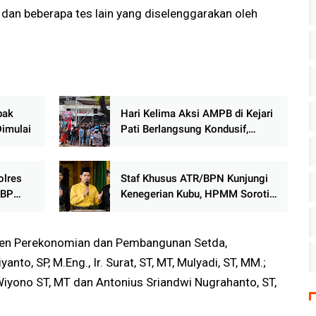
 dan beberapa tes lain yang diselenggarakan oleh
bak
Hari Kelima Aksi AMPB di Kejari
Dimulai
Pati Berlangsung Kondusif,
Massa Sampaikan Sejumlah
Tuntutan
olres
Staf Khusus ATR/BPN Kunjungi
KBP
Kenegerian Kubu, HPMM Soroti
Lambannya Regulasi Masyarakat
Hukum Adat di Rokan Hilir
sten Perekonomian dan Pembangunan Setda,
to, SP, M.Eng., Ir. Surat, ST, MT, Mulyadi, ST, MM.;
 Wiyono ST, MT dan Antonius Sriandwi Nugrahanto, ST,