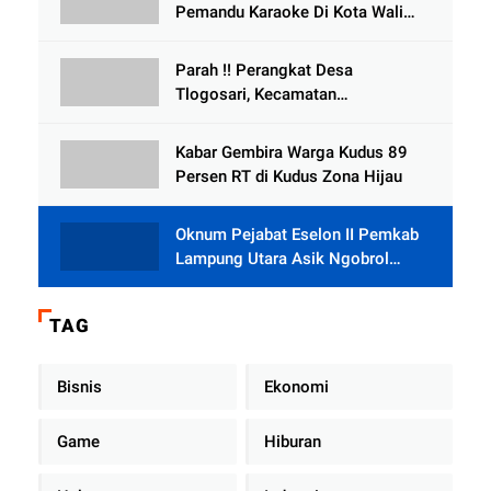
Selewengkan Bantuan Mushola
Pemandu Karaoke Di Kota Wali
Bersedia Bugil
Parah !! Perangkat Desa
Tlogosari, Kecamatan
Tlogowungu, Embat Dana Bedah
Rumah dari BAZNAS
Kabar Gembira Warga Kudus 89
Persen RT di Kudus Zona Hijau
Oknum Pejabat Eselon II Pemkab
Lampung Utara Asik Ngobrol
Dengan Teman Kencan Wanitanya
di Dalam Mobil Dinas
TAG
Bisnis
Ekonomi
Game
Hiburan