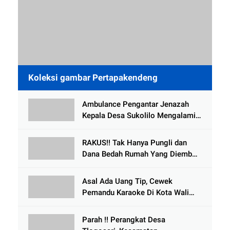
Koleksi gambar Pertapakendeng
Ambulance Pengantar Jenazah
Kepala Desa Sukolilo Mengalami
Kecelakaan Dikabarkan Satu Lagi
Meninggal Dunia
RAKUS!! Tak Hanya Pungli dan
Dana Bedah Rumah Yang Diembat,
, Perangkat Desa Tlogosari,
Tlogowungu, di Duga
Asal Ada Uang Tip, Cewek
Selewengkan Bantuan Mushola
Pemandu Karaoke Di Kota Wali
Bersedia Bugil
Parah !! Perangkat Desa