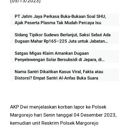
(05/13/2023).
PT Jatim Jaya Perkasa Buka-Bukaan Soal SHU,
Ajak Peserta Plasma Tak Mudah Percaya Isu
Sidang Tipikor Sudewo Berlanjut, Saksi Sebut Ada
Dugaan Mahar Rp165–225 Juta untuk Jabatan
Perangkat Desa
Satgas Migas Klaim Amankan Dugaan
Penyelewengan Solar Bersubsidi di Jepara, di
Perjalanan Ke Polda Semarang dicegat
Nama Santri Dikaitkan Kasus Viral, Fakta atau
Gerombolan.
Distorsi? Empat Santri Al-Anfas Buka Suara
AKP Dwi menjelaskan korban lapor ke Polsek
Margorejo hari Senin tanggal 04 Desember 2023,
kemudian unit Reskrim Polsek Margorejo