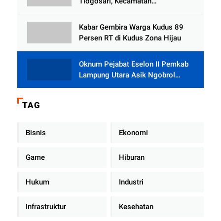
Tlogosari, Kecamatan
Tlogowungu, Embat Dana Bedah
Rumah dari BAZNAS
Kabar Gembira Warga Kudus 89
Persen RT di Kudus Zona Hijau
Oknum Pejabat Eselon II Pemkab
Lampung Utara Asik Ngobrol
Dengan Teman Kencan Wanitanya
di Dalam Mobil Dinas
TAG
Bisnis
Ekonomi
Game
Hiburan
Hukum
Industri
Infrastruktur
Kesehatan