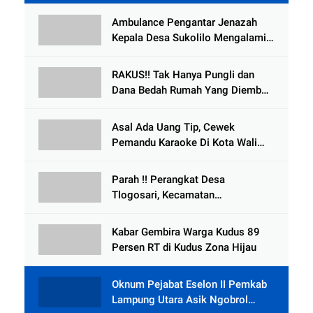
Ambulance Pengantar Jenazah
Kepala Desa Sukolilo Mengalami
Kecelakaan Dikabarkan Satu Lagi
Meninggal Dunia
RAKUS!! Tak Hanya Pungli dan
Dana Bedah Rumah Yang Diembat,
, Perangkat Desa Tlogosari,
Tlogowungu, di Duga
Asal Ada Uang Tip, Cewek
Selewengkan Bantuan Mushola
Pemandu Karaoke Di Kota Wali
Bersedia Bugil
Parah !! Perangkat Desa
Tlogosari, Kecamatan
Tlogowungu, Embat Dana Bedah
Rumah dari BAZNAS
Kabar Gembira Warga Kudus 89
Persen RT di Kudus Zona Hijau
Oknum Pejabat Eselon II Pemkab
Lampung Utara Asik Ngobrol