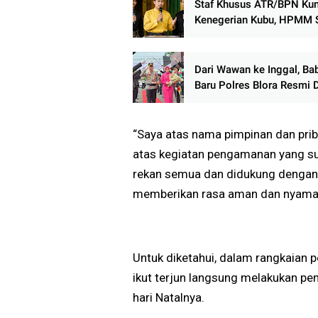
Staf Khusus ATR/BPN Kun
Kenegerian Kubu, HPMM S
Lambannya Regulasi Mas
Hukum Adat di Rokan Hili
Dari Wawan ke Inggal, Ba
Baru Polres Blora Resmi 
“Saya atas nama pimpinan dan prib
atas kegiatan pengamanan yang sud
rekan semua dan didukung dengan ja
memberikan rasa aman dan nyaman
Untuk diketahui, dalam rangkaian 
ikut terjun langsung melakukan pe
hari Natalnya.