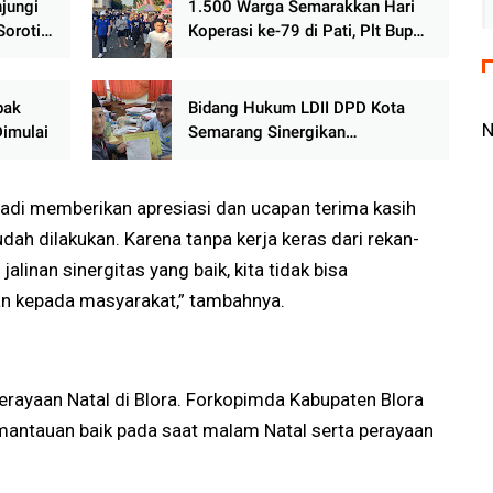
jungi
1.500 Warga Semarakkan Hari
oroti
Koperasi ke-79 di Pati, Plt Bupati
yarakat
Ajak Koperasi Bangkit Perkuat
r
Ekonomi Rakyat
bak
Bidang Hukum LDII DPD Kota
Dimulai
Semarang Sinergikan
Pelaksanaan Sholat Jumat
Siswa SMP Negeri 18 Semarang
adi memberikan apresiasi dan ucapan terima kasih
ah dilakukan. Karena tanpa kerja keras dari rekan-
linan sinergitas yang baik, kita tidak bisa
 kepada masyarakat,” tambahnya.
perayaan Natal di Blora. Forkopimda Kabupaten Blora
mantauan baik pada saat malam Natal serta perayaan