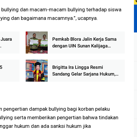
ri bullying dan macam-macam bullying terhadap siswa
llying dan bagaimana macamnya.”, ucapnya.
 Juara
‎Pemkab Blora Jalin Kerja Sama
dengan UIN Sunan Kalijaga
Daerah
Yogyakarta, Perkuat Sinergi
Pengembangan Daerah
 5
Brigitta Ira Lingga Resmi
Sandang Gelar Sarjana Hukum,
yaan
Ketum FERADI WPI: Teruslah
Mengabdi untuk Masyarakat
pengertian dampak bullying bagi korban pelaku
llying serta memberikan pengertian bahwa tindakan
anggar hukum dan ada sanksi hukum jika