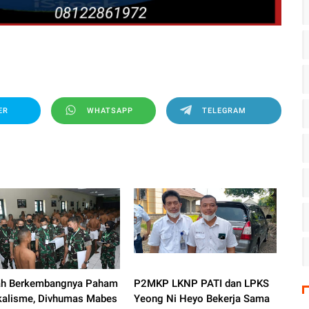
ER
WHATSAPP
TELEGRAM
h Berkembangnya Paham
P2MKP LKNP PATI dan LPKS
kalisme, Divhumas Mabes
Yeong Ni Heyo Bekerja Sama