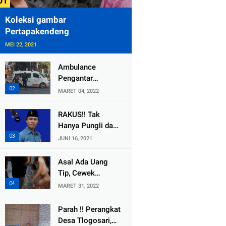
Koleksi gambar
Pertapakendeng
MEI 22, 2021
Ambulance
Pengantar
Jenazah Kepala
MARET 04, 2022
Desa Sukolilo
Mengalami
RAKUS!! Tak
Kecelakaan
Hanya Pungli dan
Dikabarkan Satu
Dana Bedah
JUNI 16, 2021
Lagi Meninggal
Rumah Yang
Dunia
Diembat, ,
Asal Ada Uang
Perangkat Desa
Tip, Cewek
Tlogosari,
Pemandu Karaoke
MARET 31, 2022
Tlogowungu, di
Di Kota Wali
Duga
Bersedia Bugil
Parah !! Perangkat
Selewengkan
Desa Tlogosari,
Bantuan Mushola