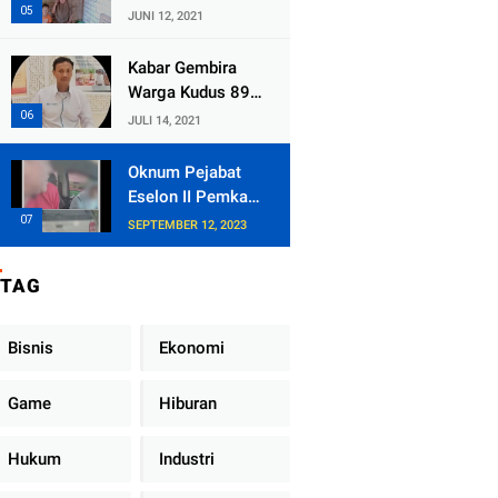
Kecamatan
JUNI 12, 2021
Tlogowungu,
Embat Dana Bedah
Kabar Gembira
Rumah dari
Warga Kudus 89
BAZNAS
Persen RT di
JULI 14, 2021
Kudus Zona Hijau
Oknum Pejabat
Eselon II Pemkab
Lampung Utara
SEPTEMBER 12, 2023
Asik Ngobrol
Dengan Teman
TAG
Kencan Wanitanya
di Dalam Mobil
Dinas
Bisnis
Ekonomi
Game
Hiburan
Hukum
Industri