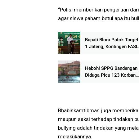
“Polisi memberikan pengertian da
agar siswa paham betul apa itu bu
Bupati Blora Patok Target
1 Jateng, Kontingen FASI
Diminta Harumkan Nama 
Heboh! SPPG Bandengan
Diduga Picu 123 Korban
Keracunan MBG, Keperca
Publik Tercederai
Bhabinkamtibmas juga memberikan 
maupun saksi terhadap tindakan bu
bullying adalah tindakan yang mel
melakukannya.