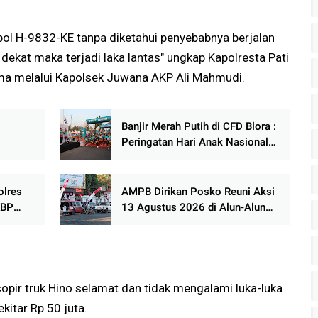
ol H-9832-KE tanpa diketahui penyebabnya berjalan
 dekat maka terjadi laka lantas" ungkap Kapolresta Pati
ma melalui Kapolsek Juwana AKP Ali Mahmudi.
Banjir Merah Putih di CFD Blora :
Peringatan Hari Anak Nasional
si dan
Jadi Lautan Semangat
Kemerdekaan
olres
AMPB Dirikan Posko Reuni Aksi
KBP
13 Agustus 2026 di Alun-Alun
Pati
opir truk Hino selamat dan tidak mengalami luka-luka
ekitar Rp 50 juta.