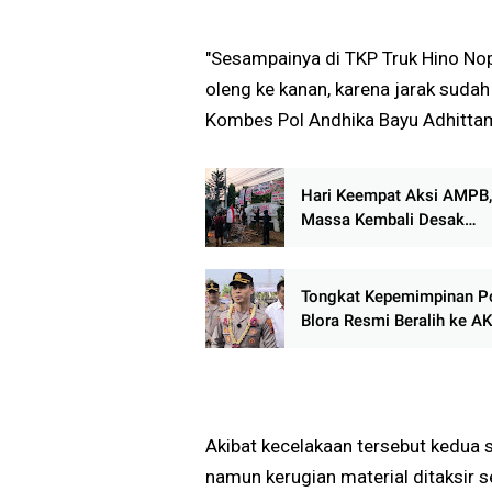
"Sesampainya di TKP Truk Hino Nop
oleng ke kanan, karena jarak sudah
Kombes Pol Andhika Bayu Adhitta
Hari Keempat Aksi AMPB,
Massa Kembali Desak
Penuntasan Dugaan Korup
Reformasi Kejari Pati
Tongkat Kepemimpinan P
Blora Resmi Beralih ke A
Inggal Widya Perdana
Akibat kecelakaan tersebut kedua s
namun kerugian material ditaksir s