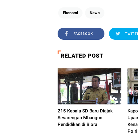
Ekonomi
News
FACEBOOK
TWITT
RELATED POST
215 Kepala SD Baru Diajak
Kapo
Sesarengan Mbangun
Upac
Pendidikan di Blora
Kena
Polri