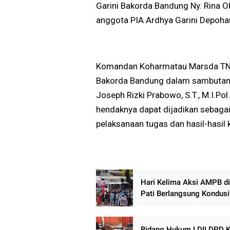
Garini Bakorda Bandung Ny. Rina Ok
anggota PIA Ardhya Garini Depoh
Komandan Koharmatau Marsda TNI O
Bakorda Bandung dalam sambutan
Joseph Rizki Prabowo, S.T., M.I.Pol
hendaknya dapat dijadikan sebaga
pelaksanaan tugas dan hasil-hasil 
Hari Kelima Aksi AMPB di
Pati Berlangsung Kondusi
Massa Sampaikan Sejuml
Tuntutan
Bidang Hukum LDII DPD 