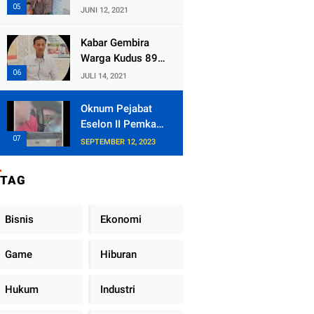
Kecamatan
JUNI 12, 2021
Tlogowungu,
Embat Dana Bedah
Kabar Gembira
Rumah dari
Warga Kudus 89
BAZNAS
Persen RT di
JULI 14, 2021
Kudus Zona Hijau
Oknum Pejabat
Eselon II Pemkab
Lampung Utara
SEPTEMBER 12, 2023
Asik Ngobrol
Dengan Teman
TAG
Kencan Wanitanya
di Dalam Mobil
Dinas
Bisnis
Ekonomi
Game
Hiburan
Hukum
Industri