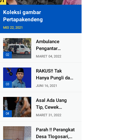
Koleksi gambar
Pertapakendeng
MEI 22, 2021
Ambulance
Pengantar
Jenazah Kepala
MARET 04, 2022
Desa Sukolilo
Mengalami
RAKUS!! Tak
Kecelakaan
Hanya Pungli dan
Dikabarkan Satu
Dana Bedah
JUNI 16, 2021
Lagi Meninggal
Rumah Yang
Dunia
Diembat, ,
Asal Ada Uang
Perangkat Desa
Tip, Cewek
Tlogosari,
Pemandu Karaoke
MARET 31, 2022
Tlogowungu, di
Di Kota Wali
Duga
Bersedia Bugil
Parah !! Perangkat
Selewengkan
Desa Tlogosari,
Bantuan Mushola