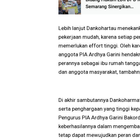
Semarang Sinergikan
Pelaksanaan Sholat Juma
Siswa SMP Negeri 18 Se
Lebih lanjut Dankohartau menekank
pekerjaan mudah, karena setiap pera
memerlukan effort tinggi. Oleh ka
anggota PIA Ardhya Garini henda
perannya sebagai ibu rumah tangga
dan anggota masyarakat, tambahn
Di akhir sambutannya Dankoharmat
serta penghargaan yang tinggi kep
Pengurus PIA Ardhya Garini Bakor
keberhasilannya dalam mengemban 
tetap dapat mewujudkan peran dan 