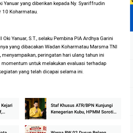
i Yanuar yang diberikan kepada Ny. Syariffrudin
ar 10 Koharmatau.
ki Yanuar, S.T., selaku Pembina PIA Ardhya Garini
nya yang dibacakan Wadan Koharmatau Marsma TNI
., menyampaikan, peringatan hari ulang tahun ini
i momentum untuk melakukan evaluasi terhadap
kegiatan yang telah dicapai selama ini.
 Kejari
Staf Khusus ATR/BPN Kunjungi
f,
Kenegerian Kubu, HPMM Soroti
ah
Lambannya Regulasi Masyarakat
Hukum Adat di Rokan Hilir
Kota
Warga RW 02 Dusun Belang