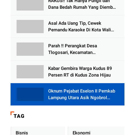
RAKUS!! Tak Hanya Pungli dan
Dana Bedah Rumah Yang Diembat,
, Perangkat Desa Tlogosari,
Tlogowungu, di Duga
Asal Ada Uang Tip, Cewek
Selewengkan Bantuan Mushola
Pemandu Karaoke Di Kota Wali
Bersedia Bugil
Parah !! Perangkat Desa
Tlogosari, Kecamatan
Tlogowungu, Embat Dana Bedah
Rumah dari BAZNAS
Kabar Gembira Warga Kudus 89
Persen RT di Kudus Zona Hijau
Oknum Pejabat Eselon II Pemkab
Lampung Utara Asik Ngobrol
Dengan Teman Kencan Wanitanya
di Dalam Mobil Dinas
TAG
Bisnis
Ekonomi