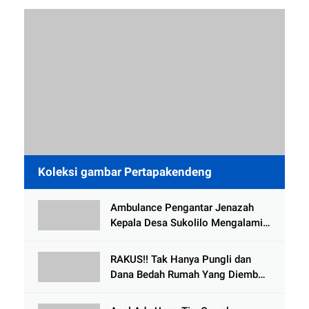
Koleksi gambar Pertapakendeng
Ambulance Pengantar Jenazah
Kepala Desa Sukolilo Mengalami
Kecelakaan Dikabarkan Satu Lagi
Meninggal Dunia
RAKUS!! Tak Hanya Pungli dan
Dana Bedah Rumah Yang Diembat,
, Perangkat Desa Tlogosari,
Tlogowungu, di Duga