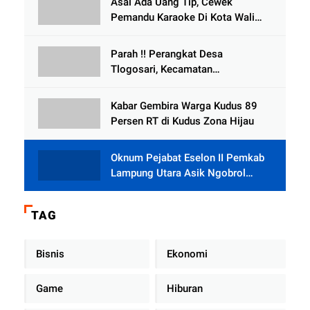
Asal Ada Uang Tip, Cewek
Selewengkan Bantuan Mushola
Pemandu Karaoke Di Kota Wali
Bersedia Bugil
Parah !! Perangkat Desa
Tlogosari, Kecamatan
Tlogowungu, Embat Dana Bedah
Rumah dari BAZNAS
Kabar Gembira Warga Kudus 89
Persen RT di Kudus Zona Hijau
Oknum Pejabat Eselon II Pemkab
Lampung Utara Asik Ngobrol
Dengan Teman Kencan Wanitanya
di Dalam Mobil Dinas
TAG
Bisnis
Ekonomi
Game
Hiburan