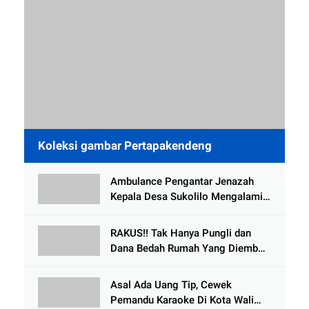
Koleksi gambar Pertapakendeng
Ambulance Pengantar Jenazah
Kepala Desa Sukolilo Mengalami
Kecelakaan Dikabarkan Satu Lagi
Meninggal Dunia
RAKUS!! Tak Hanya Pungli dan
Dana Bedah Rumah Yang Diembat,
, Perangkat Desa Tlogosari,
Tlogowungu, di Duga
Asal Ada Uang Tip, Cewek
Selewengkan Bantuan Mushola
Pemandu Karaoke Di Kota Wali