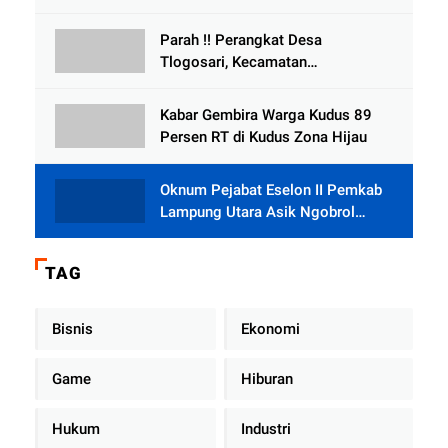
Bersedia Bugil
Parah !! Perangkat Desa
Tlogosari, Kecamatan
Tlogowungu, Embat Dana Bedah
Rumah dari BAZNAS
Kabar Gembira Warga Kudus 89
Persen RT di Kudus Zona Hijau
Oknum Pejabat Eselon II Pemkab
Lampung Utara Asik Ngobrol
Dengan Teman Kencan Wanitanya
di Dalam Mobil Dinas
TAG
Bisnis
Ekonomi
Game
Hiburan
Hukum
Industri