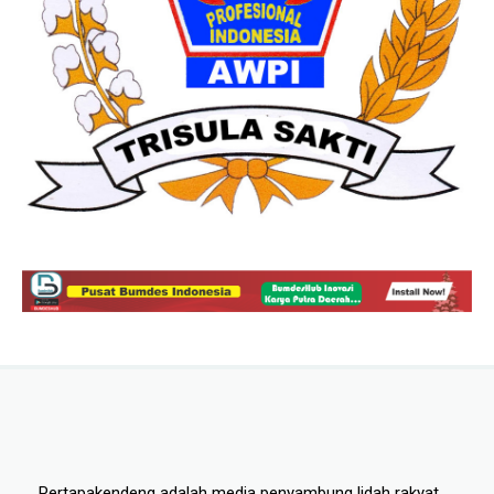
Pertapakendeng adalah media penyambung lidah rakyat