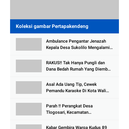
Koleksi gambar Pertapakendeng
Ambulance Pengantar Jenazah
Kepala Desa Sukolilo Mengalami
Kecelakaan Dikabarkan Satu Lagi
Meninggal Dunia
RAKUS!! Tak Hanya Pungli dan
Dana Bedah Rumah Yang Diembat,
, Perangkat Desa Tlogosari,
Tlogowungu, di Duga
Asal Ada Uang Tip, Cewek
Selewengkan Bantuan Mushola
Pemandu Karaoke Di Kota Wali
Bersedia Bugil
Parah !! Perangkat Desa
Tlogosari, Kecamatan
Tlogowungu, Embat Dana Bedah
Rumah dari BAZNAS
Kabar Gembira Warga Kudus 89