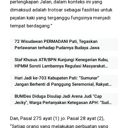
perlengkapan Jalan, dalam konteks ini yang
dimaksud adalah trotoar sebagai fasilitas untuk
pejalan kaki yang terganggu fungsinya menjadi
tempat berdagang.”
72 Wisudawan PERMADANI Pati, Tegaskan
Perlawanan terhadap Pudarnya Budaya Jawa
Staf Khusus ATR/BPN Kunjungi Kenegerian Kubu,
HPMM Soroti Lambannya Regulasi Masyarakat
Hukum Adat di Rokan Hilir
Hari Jadi ke-703 Kabupaten Pati: “Sumunar”
Jangan Berhenti di Panggung Seremonial, Rakyat
Menunggu Bukti Perubahan
BUMDes Diduga Disulap Jadi Arena Judi "Cap
Jecky", Warga Pertanyakan Ketegasan APH: "Sudah
Lama Beroperasi, Mengapa Belum Ditindak?
Dan, Pasal 275 ayat (1) jo. Pasal 28 ayat (2),
“Setiap orang yang melakukan perbuatan yang