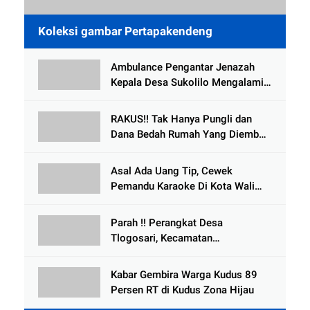
Koleksi gambar Pertapakendeng
Ambulance Pengantar Jenazah
Kepala Desa Sukolilo Mengalami
Kecelakaan Dikabarkan Satu Lagi
Meninggal Dunia
RAKUS!! Tak Hanya Pungli dan
Dana Bedah Rumah Yang Diembat,
, Perangkat Desa Tlogosari,
Tlogowungu, di Duga
Asal Ada Uang Tip, Cewek
Selewengkan Bantuan Mushola
Pemandu Karaoke Di Kota Wali
Bersedia Bugil
Parah !! Perangkat Desa
Tlogosari, Kecamatan
Tlogowungu, Embat Dana Bedah
Rumah dari BAZNAS
Kabar Gembira Warga Kudus 89
Persen RT di Kudus Zona Hijau