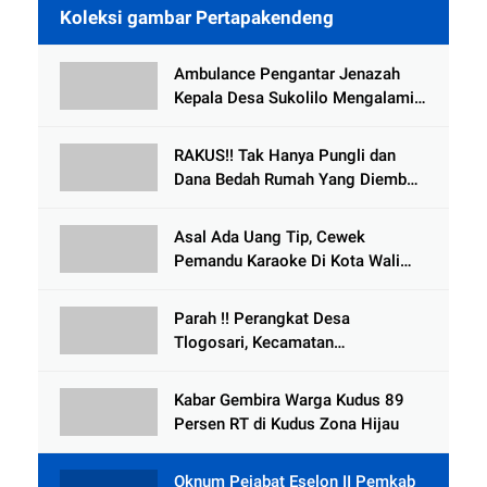
Koleksi gambar Pertapakendeng
Ambulance Pengantar Jenazah
Kepala Desa Sukolilo Mengalami
Kecelakaan Dikabarkan Satu Lagi
Meninggal Dunia
RAKUS!! Tak Hanya Pungli dan
Dana Bedah Rumah Yang Diembat,
, Perangkat Desa Tlogosari,
Tlogowungu, di Duga
Asal Ada Uang Tip, Cewek
Selewengkan Bantuan Mushola
Pemandu Karaoke Di Kota Wali
Bersedia Bugil
Parah !! Perangkat Desa
Tlogosari, Kecamatan
Tlogowungu, Embat Dana Bedah
Rumah dari BAZNAS
Kabar Gembira Warga Kudus 89
Persen RT di Kudus Zona Hijau
Oknum Pejabat Eselon II Pemkab