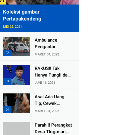
Koleksi gambar
Pertapakendeng
MEI 22, 2021
Ambulance
Pengantar
Jenazah Kepala
MARET 04, 2022
Desa Sukolilo
Mengalami
RAKUS!! Tak
Kecelakaan
Hanya Pungli dan
Dikabarkan Satu
Dana Bedah
JUNI 16, 2021
Lagi Meninggal
Rumah Yang
Dunia
Diembat, ,
Asal Ada Uang
Perangkat Desa
Tip, Cewek
Tlogosari,
Pemandu Karaoke
MARET 31, 2022
Tlogowungu, di
Di Kota Wali
Duga
Bersedia Bugil
Parah !! Perangkat
Selewengkan
Desa Tlogosari,
Bantuan Mushola