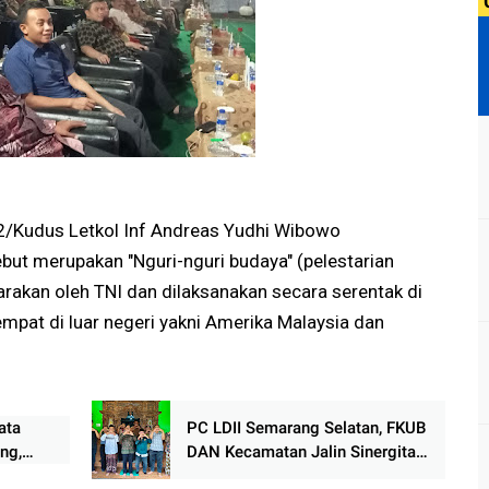
2/Kudus Letkol Inf Andreas Yudhi Wibowo
but merupakan "Nguri-nguri budaya" (pelestarian
rakan oleh TNI dan dilaksanakan secara serentak di
mpat di luar negeri yakni Amerika Malaysia dan
ata
PC LDII Semarang Selatan, FKUB
ng,
DAN Kecamatan Jalin Sinergitas
a 13
untuk Kerukunan