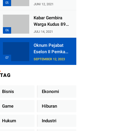
Kecamatan
JUNI 12, 2021
Tlogowungu,
Embat Dana Bedah
Kabar Gembira
Rumah dari
Warga Kudus 89
BAZNAS
Persen RT di
JULI 14, 2021
Kudus Zona Hijau
Oknum Pejabat
Eselon II Pemkab
Lampung Utara
SEPTEMBER 12, 2023
Asik Ngobrol
Dengan Teman
TAG
Kencan Wanitanya
di Dalam Mobil
Dinas
Bisnis
Ekonomi
Game
Hiburan
Hukum
Industri