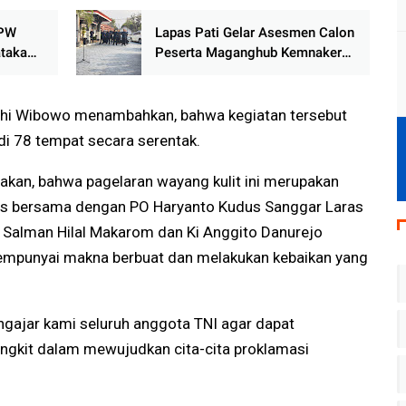
DPW
Lapas Pati Gelar Asesmen Calon
taka
Peserta Maganghub Kemnaker
2026, Siapkan SDM Muda
Berkualitas
Yudhi Wibowo menambahkan, bahwa kegiatan tersebut
i 78 tempat secara serentak.
akan, bahwa pagelaran wayang kulit ini merupakan
s bersama dengan PO Haryanto Kudus Sanggar Laras
i Salman Hilal Makarom dan Ki Anggito Danurejo
empunyai makna berbuat dan melakukan kebaikan yang
.
ngajar kami seluruh anggota TNI agar dapat
bangkit dalam mewujudkan cita-cita proklamasi