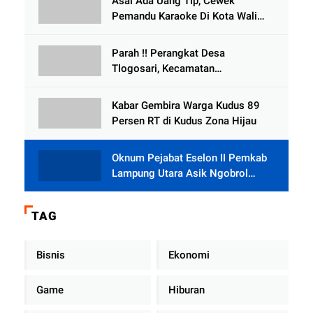
Asal Ada Uang Tip, Cewek
Selewengkan Bantuan Mushola
Pemandu Karaoke Di Kota Wali
Bersedia Bugil
Parah !! Perangkat Desa
Tlogosari, Kecamatan
Tlogowungu, Embat Dana Bedah
Rumah dari BAZNAS
Kabar Gembira Warga Kudus 89
Persen RT di Kudus Zona Hijau
Oknum Pejabat Eselon II Pemkab
Lampung Utara Asik Ngobrol
Dengan Teman Kencan Wanitanya
di Dalam Mobil Dinas
TAG
Bisnis
Ekonomi
Game
Hiburan