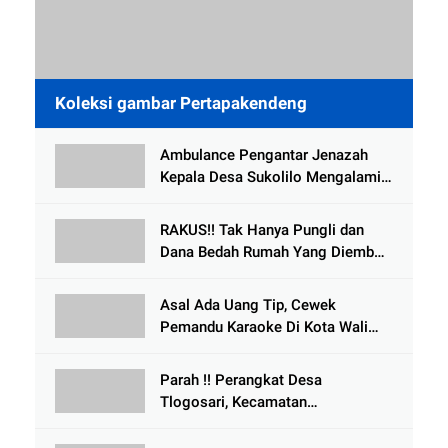
Koleksi gambar Pertapakendeng
Ambulance Pengantar Jenazah
Kepala Desa Sukolilo Mengalami
Kecelakaan Dikabarkan Satu Lagi
Meninggal Dunia
RAKUS!! Tak Hanya Pungli dan
Dana Bedah Rumah Yang Diembat,
, Perangkat Desa Tlogosari,
Tlogowungu, di Duga
Asal Ada Uang Tip, Cewek
Selewengkan Bantuan Mushola
Pemandu Karaoke Di Kota Wali
Bersedia Bugil
Parah !! Perangkat Desa
Tlogosari, Kecamatan
Tlogowungu, Embat Dana Bedah
Rumah dari BAZNAS