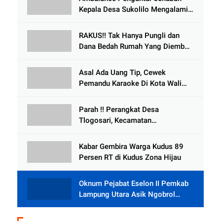
Kepala Desa Sukolilo Mengalami
Kecelakaan Dikabarkan Satu Lagi
Meninggal Dunia
RAKUS!! Tak Hanya Pungli dan
Dana Bedah Rumah Yang Diembat,
, Perangkat Desa Tlogosari,
Tlogowungu, di Duga
Asal Ada Uang Tip, Cewek
Selewengkan Bantuan Mushola
Pemandu Karaoke Di Kota Wali
Bersedia Bugil
Parah !! Perangkat Desa
Tlogosari, Kecamatan
Tlogowungu, Embat Dana Bedah
Rumah dari BAZNAS
Kabar Gembira Warga Kudus 89
Persen RT di Kudus Zona Hijau
Oknum Pejabat Eselon II Pemkab
Lampung Utara Asik Ngobrol
Dengan Teman Kencan Wanitanya
di Dalam Mobil Dinas