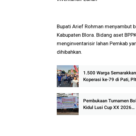
Bupati Arief Rohman menyambut ba
Kabupaten Blora. Bidang aset BPP
menginventarisir lahan Pemkab ya
dihibahkan.
1.500 Warga Semarakkan
Koperasi ke-79 di Pati, Pl
Ajak Koperasi Bangkit Pe
Ekonomi Rakyat
Pembukaan Turnamen Bol
Kidul Lusi Cup XX 2026
Berlangsung Meriah di De
Plosorejo