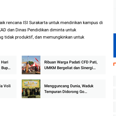
ik rencana ISI Surakarta untuk mendirikan kampus di
KAD dan Dinas Pendidikan diminta untuk
ng tidak produktif, dan memungkinkan untuk
 Hari
Ribuan Warga Padati CFD Pati,
t Bupati
UMKM Bergeliat dan Sinergi
rkuat
Aparat Jaga Kawasan Tetap
Kondusif
a Voli
Mengguncang Dunia, Waduk
Tempuran Didorong Go
sa
Internasional, Bupati Blora Buka
Suara