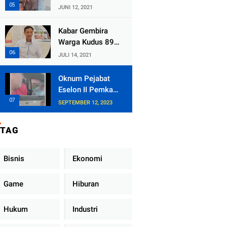
Kecamatan
JUNI 12, 2021
Tlogowungu,
Embat Dana Bedah
Kabar Gembira
Rumah dari
Warga Kudus 89
BAZNAS
Persen RT di
JULI 14, 2021
Kudus Zona Hijau
Oknum Pejabat
Eselon II Pemkab
Lampung Utara
SEPTEMBER 12, 2023
Asik Ngobrol
Dengan Teman
TAG
Kencan Wanitanya
di Dalam Mobil
Dinas
Bisnis
Ekonomi
Game
Hiburan
Hukum
Industri