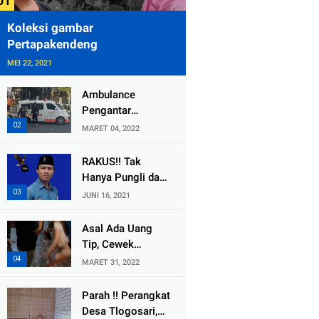
Koleksi gambar
Pertapakendeng
MEI 22, 2021
Ambulance
Pengantar
Jenazah Kepala
MARET 04, 2022
Desa Sukolilo
Mengalami
RAKUS!! Tak
Kecelakaan
Hanya Pungli dan
Dikabarkan Satu
Dana Bedah
JUNI 16, 2021
Lagi Meninggal
Rumah Yang
Dunia
Diembat, ,
Asal Ada Uang
Perangkat Desa
Tip, Cewek
Tlogosari,
Pemandu Karaoke
MARET 31, 2022
Tlogowungu, di
Di Kota Wali
Duga
Bersedia Bugil
Parah !! Perangkat
Selewengkan
Desa Tlogosari,
Bantuan Mushola