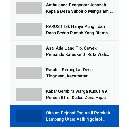
Ambulance Pengantar Jenazah
Kepala Desa Sukolilo Mengalami
Kecelakaan Dikabarkan Satu Lagi
Meninggal Dunia
RAKUS!! Tak Hanya Pungli dan
Dana Bedah Rumah Yang Diembat,
, Perangkat Desa Tlogosari,
Tlogowungu, di Duga
Asal Ada Uang Tip, Cewek
Selewengkan Bantuan Mushola
Pemandu Karaoke Di Kota Wali
Bersedia Bugil
Parah !! Perangkat Desa
Tlogosari, Kecamatan
Tlogowungu, Embat Dana Bedah
Rumah dari BAZNAS
Kabar Gembira Warga Kudus 89
Persen RT di Kudus Zona Hijau
Oknum Pejabat Eselon II Pemkab
Lampung Utara Asik Ngobrol
Dengan Teman Kencan Wanitanya