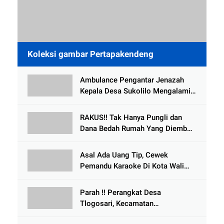
Koleksi gambar Pertapakendeng
Ambulance Pengantar Jenazah
Kepala Desa Sukolilo Mengalami
Kecelakaan Dikabarkan Satu Lagi
Meninggal Dunia
RAKUS!! Tak Hanya Pungli dan
Dana Bedah Rumah Yang Diembat,
, Perangkat Desa Tlogosari,
Tlogowungu, di Duga
Asal Ada Uang Tip, Cewek
Selewengkan Bantuan Mushola
Pemandu Karaoke Di Kota Wali
Bersedia Bugil
Parah !! Perangkat Desa
Tlogosari, Kecamatan
Tlogowungu, Embat Dana Bedah