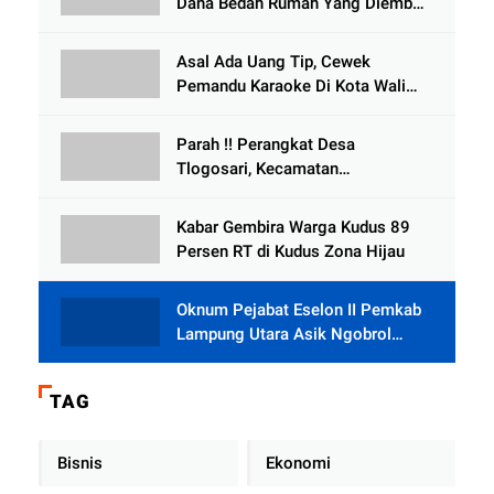
Dana Bedah Rumah Yang Diembat,
, Perangkat Desa Tlogosari,
Tlogowungu, di Duga
Asal Ada Uang Tip, Cewek
Selewengkan Bantuan Mushola
Pemandu Karaoke Di Kota Wali
Bersedia Bugil
Parah !! Perangkat Desa
Tlogosari, Kecamatan
Tlogowungu, Embat Dana Bedah
Rumah dari BAZNAS
Kabar Gembira Warga Kudus 89
Persen RT di Kudus Zona Hijau
Oknum Pejabat Eselon II Pemkab
Lampung Utara Asik Ngobrol
Dengan Teman Kencan Wanitanya
di Dalam Mobil Dinas
TAG
Bisnis
Ekonomi