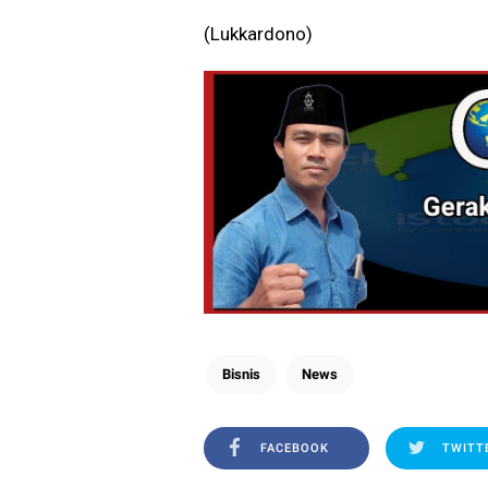
(Lukkardono)
Bisnis
News
FACEBOOK
TWITT