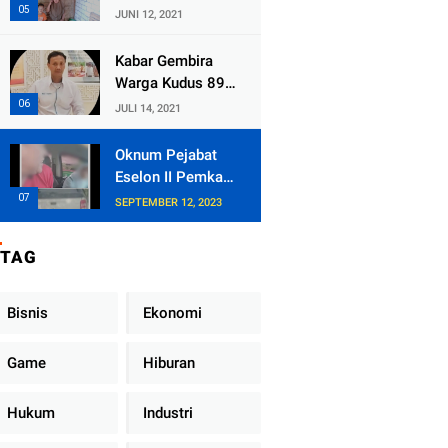
Kecamatan
JUNI 12, 2021
Tlogowungu,
Embat Dana Bedah
Kabar Gembira
Rumah dari
Warga Kudus 89
BAZNAS
Persen RT di
JULI 14, 2021
Kudus Zona Hijau
Oknum Pejabat
Eselon II Pemkab
Lampung Utara
SEPTEMBER 12, 2023
Asik Ngobrol
Dengan Teman
TAG
Kencan Wanitanya
di Dalam Mobil
Dinas
Bisnis
Ekonomi
Game
Hiburan
Hukum
Industri