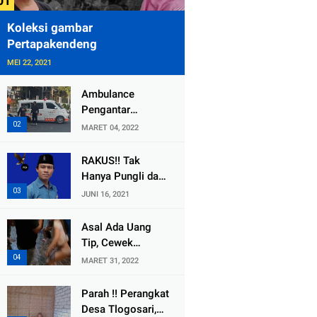
Koleksi gambar
Pertapakendeng
MEI 22, 2021
Ambulance
Pengantar
Jenazah Kepala
MARET 04, 2022
Desa Sukolilo
Mengalami
RAKUS!! Tak
Kecelakaan
Hanya Pungli dan
Dikabarkan Satu
Dana Bedah
JUNI 16, 2021
Lagi Meninggal
Rumah Yang
Dunia
Diembat, ,
Asal Ada Uang
Perangkat Desa
Tip, Cewek
Tlogosari,
Pemandu Karaoke
MARET 31, 2022
Tlogowungu, di
Di Kota Wali
Duga
Bersedia Bugil
Parah !! Perangkat
Selewengkan
Desa Tlogosari,
Bantuan Mushola