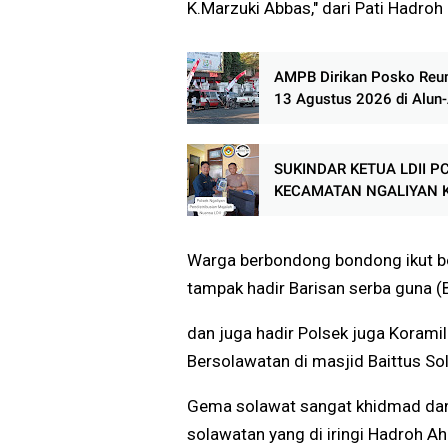
K.Marzuki Abbas," dari Pati Hadroh 
AMPB Dirikan Posko Reun
13 Agustus 2026 di Alun-
Pati
SUKINDAR KETUA LDII P
KECAMATAN NGALIYAN 
SEMARANG DISTRIBUSIK
MAJALAH NUANSA KE A
TIGA PILAR
Warga berbondong bondong ikut be
tampak hadir Barisan serba guna 
dan juga hadir Polsek juga Koram
Bersolawatan di masjid Baittus So
Gema solawat sangat khidmad dan
solawatan yang di iringi Hadroh A