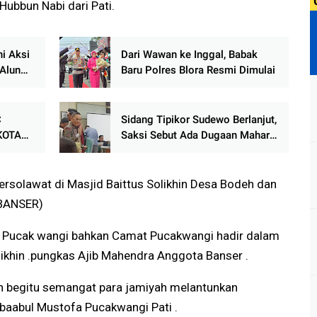
Hubbun Nabi dari Pati.
i Aksi
Dari Wawan ke Inggal, Babak
Alun
Baru Polres Blora Resmi Dimulai
C
Sidang Tipikor Sudewo Berlanjut,
KOTA
Saksi Sebut Ada Dugaan Mahar
AN
Rp165–225 Juta untuk Jabatan
PARAT
Perangkat Desa
rsolawat di Masjid Baittus Solikhin Desa Bodeh dan
(BANSER)
il Pucak wangi bahkan Camat Pucakwangi hadir dalam
likhin .pungkas Ajib Mahendra Anggota Banser .
 begitu semangat para jamiyah melantunkan
hbaabul Mustofa Pucakwangi Pati .