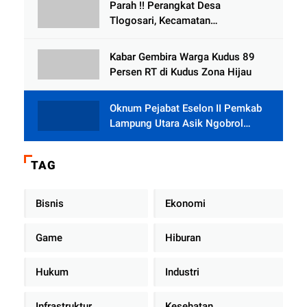
Parah !! Perangkat Desa
Tlogosari, Kecamatan
Tlogowungu, Embat Dana Bedah
Rumah dari BAZNAS
Kabar Gembira Warga Kudus 89
Persen RT di Kudus Zona Hijau
Oknum Pejabat Eselon II Pemkab
Lampung Utara Asik Ngobrol
Dengan Teman Kencan Wanitanya
di Dalam Mobil Dinas
TAG
Bisnis
Ekonomi
Game
Hiburan
Hukum
Industri
Infrastruktur
Kesehatan