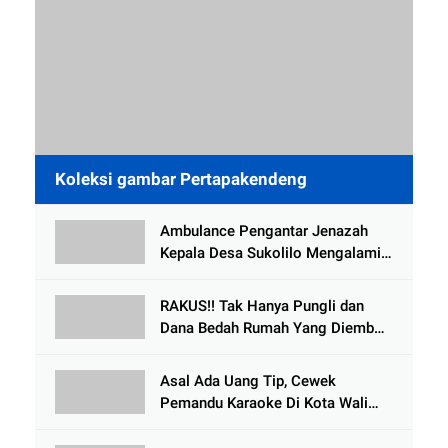
Koleksi gambar Pertapakendeng
Ambulance Pengantar Jenazah
Kepala Desa Sukolilo Mengalami
Kecelakaan Dikabarkan Satu Lagi
Meninggal Dunia
RAKUS!! Tak Hanya Pungli dan
Dana Bedah Rumah Yang Diembat,
, Perangkat Desa Tlogosari,
Tlogowungu, di Duga
Asal Ada Uang Tip, Cewek
Selewengkan Bantuan Mushola
Pemandu Karaoke Di Kota Wali
Bersedia Bugil