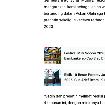
Sementara itu, Sururi Mujib Direkt
mengatakan, kami sebagai salah wa
bertanding dalam Pekan Olahraga Pr
prehatin sekaligus kecewa terhad
2023.
Festival Mini Soccer 20
Bambankerep Cup Siap Dig
Ajang Pembinaan Usia Din
Pemberdayaan UMKM
Bidik 10 Besar Porprov J
2026, Gus Arief Resmi K
Ratusan ‘Duta’ Olahraga B
"Sedih dan prehatin melihat reaksi
4 tahunan ini, dengan minimnya fasi