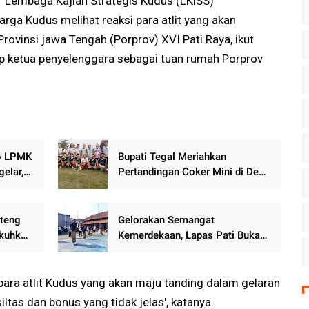
ur Lembaga Kajian Strategis Kudus (LKiSS)
rga Kudus melihat reaksi para atlit yang akan
ovinsi jawa Tengah (Porprov) XVI Pati Raya, ikut
ap ketua penyelenggara sebagai tuan rumah Porprov
26 LPMK
Bupati Tegal Meriahkan
elar,
Pertandingan Coker Mini di Desa
i dan
Mangunsaren, Warga Padati
Lapangan
ateng
Gelorakan Semangat
ukuhkan
Kemerdekaan, Lapas Pati Buka
lora
Pekan Olahraga HUT ke-81 RI,
Warga Binaan Antusias Ikuti
Perlombaan
 para atlit Kudus yang akan maju tanding dalam gelaran
ltas dan bonus yang tidak jelas', katanya.