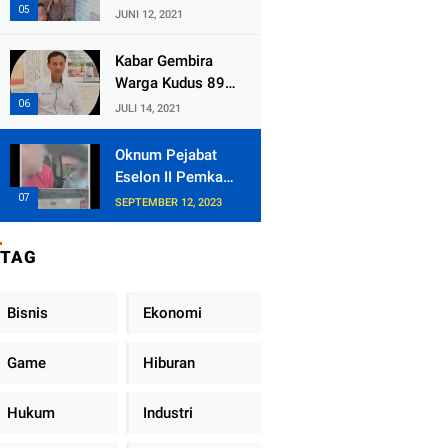
Kecamatan
JUNI 12, 2021
Tlogowungu,
Embat Dana Bedah
Kabar Gembira
Rumah dari
Warga Kudus 89
BAZNAS
Persen RT di
JULI 14, 2021
Kudus Zona Hijau
Oknum Pejabat
Eselon II Pemkab
Lampung Utara
SEPTEMBER 12, 2023
Asik Ngobrol
Dengan Teman
TAG
Kencan Wanitanya
di Dalam Mobil
Dinas
Bisnis
Ekonomi
Game
Hiburan
Hukum
Industri