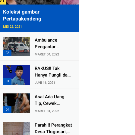
Koleksi gambar
Pertapakendeng
MEI 22, 2021
Ambulance
Pengantar
Jenazah Kepala
MARET 04, 2022
Desa Sukolilo
Mengalami
RAKUS!! Tak
Kecelakaan
Hanya Pungli dan
Dikabarkan Satu
Dana Bedah
JUNI 16, 2021
Lagi Meninggal
Rumah Yang
Dunia
Diembat, ,
Asal Ada Uang
Perangkat Desa
Tip, Cewek
Tlogosari,
Pemandu Karaoke
MARET 31, 2022
Tlogowungu, di
Di Kota Wali
Duga
Bersedia Bugil
Parah !! Perangkat
Selewengkan
Desa Tlogosari,
Bantuan Mushola