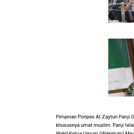
Pimpinan Ponpes Al-Zaytun Panji
khususnya umat muslim. Panji tela
Wakil Ketua Umum (Waketum) Maj