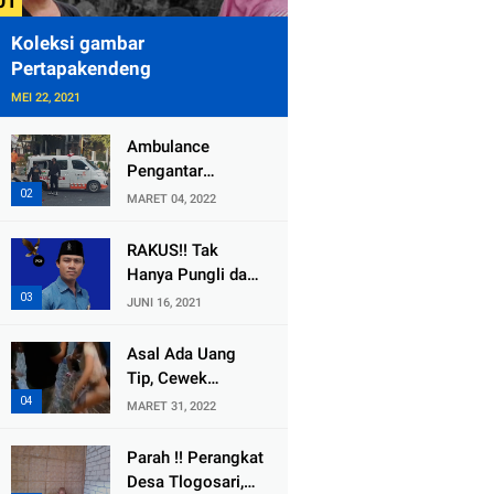
Koleksi gambar
Pertapakendeng
MEI 22, 2021
Ambulance
Pengantar
Jenazah Kepala
MARET 04, 2022
Desa Sukolilo
Mengalami
RAKUS!! Tak
Kecelakaan
Hanya Pungli dan
Dikabarkan Satu
Dana Bedah
JUNI 16, 2021
Lagi Meninggal
Rumah Yang
Dunia
Diembat, ,
Asal Ada Uang
Perangkat Desa
Tip, Cewek
Tlogosari,
Pemandu Karaoke
MARET 31, 2022
Tlogowungu, di
Di Kota Wali
Duga
Bersedia Bugil
Parah !! Perangkat
Selewengkan
Desa Tlogosari,
Bantuan Mushola