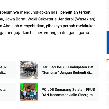
sebelumnya mengungkapkan hasil penelitian terkait
, Jawa Barat. Wakil Sekretaris Jenderal (Wasekjen)
n Abdullah menyebutkan, pihaknya pernah melakukan
iduga mengajarkan hal bertentangan dengan agama
asuk
Hari Jadi ke-703 Kabupaten Pati:
li
“Sumunar” Jangan Berhenti di
erius
Panggung Seremonial, Rakyat
Menunggu Bukti Perubahan
Kota
PC LDII Semarang Selatan, FKUB
DAN Kecamatan Jalin Sinergitas
t
untuk Kerukunan
marang