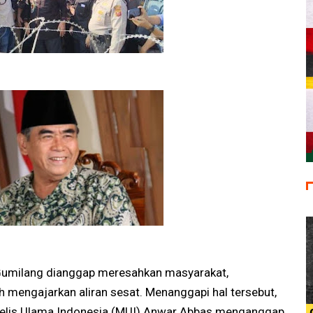
 Gumilang dianggap meresahkan masyarakat,
h mengajarkan aliran sesat. Menanggapi hal tersebut,
elis Ulama Indonesia (MUI) Anwar Abbas menganggap