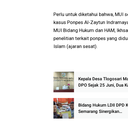
Perlu untuk diketahui bahwa, MUI 
kasus Ponpes Al-Zaytun Indramayau
MUI Bidang Hukum dan HAM, Ikhsa
penelitian terkait ponpes yang d
Islam (ajaran sesat).
Kepala Desa Tlogosari M
DPO Sejak 25 Juni, Dua Ka
Mangkir, Keberadaan Mist
Bidang Hukum LDII DPD 
Semarang Sinergikan
Pelaksanaan Sholat Juma
Siswa SMP Negeri 18 Se