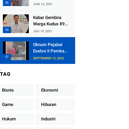
Kecamatan
JUNI 12, 2021
Tlogowungu,
Embat Dana Bedah
Kabar Gembira
Rumah dari
Warga Kudus 89
BAZNAS
Persen RT di
JULI 14, 2021
Kudus Zona Hijau
Oknum Pejabat
Eselon II Pemkab
Lampung Utara
SEPTEMBER 12, 2023
Asik Ngobrol
Dengan Teman
TAG
Kencan Wanitanya
di Dalam Mobil
Dinas
Bisnis
Ekonomi
Game
Hiburan
Hukum
Industri