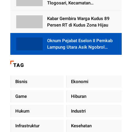
Tlogosari, Kecamatan
Tlogowungu, Embat Dana Bedah
Rumah dari BAZNAS
Kabar Gembira Warga Kudus 89
Persen RT di Kudus Zona Hijau
Oknum Pejabat Eselon II Pemkab
Lampung Utara Asik Ngobrol
Dengan Teman Kencan Wanitanya
di Dalam Mobil Dinas
TAG
Bisnis
Ekonomi
Game
Hiburan
Hukum
Industri
Infrastruktur
Kesehatan