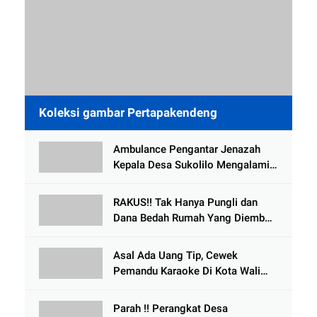
Koleksi gambar Pertapakendeng
Ambulance Pengantar Jenazah
Kepala Desa Sukolilo Mengalami
Kecelakaan Dikabarkan Satu Lagi
Meninggal Dunia
RAKUS!! Tak Hanya Pungli dan
Dana Bedah Rumah Yang Diembat,
, Perangkat Desa Tlogosari,
Tlogowungu, di Duga
Asal Ada Uang Tip, Cewek
Selewengkan Bantuan Mushola
Pemandu Karaoke Di Kota Wali
Bersedia Bugil
Parah !! Perangkat Desa