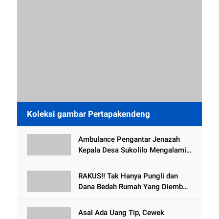
Koleksi gambar Pertapakendeng
Ambulance Pengantar Jenazah
Kepala Desa Sukolilo Mengalami
Kecelakaan Dikabarkan Satu Lagi
Meninggal Dunia
RAKUS!! Tak Hanya Pungli dan
Dana Bedah Rumah Yang Diembat,
, Perangkat Desa Tlogosari,
Tlogowungu, di Duga
Asal Ada Uang Tip, Cewek
Selewengkan Bantuan Mushola