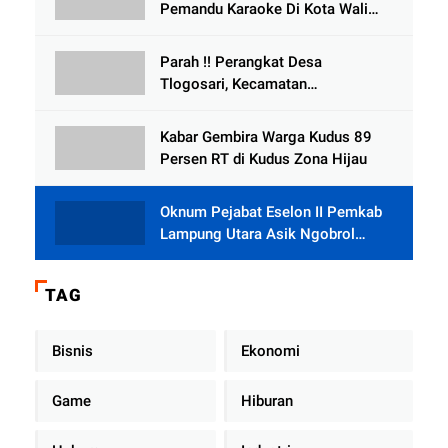
Pemandu Karaoke Di Kota Wali
Bersedia Bugil
Parah !! Perangkat Desa
Tlogosari, Kecamatan
Tlogowungu, Embat Dana Bedah
Rumah dari BAZNAS
Kabar Gembira Warga Kudus 89
Persen RT di Kudus Zona Hijau
Oknum Pejabat Eselon II Pemkab
Lampung Utara Asik Ngobrol
Dengan Teman Kencan Wanitanya
di Dalam Mobil Dinas
TAG
Bisnis
Ekonomi
Game
Hiburan